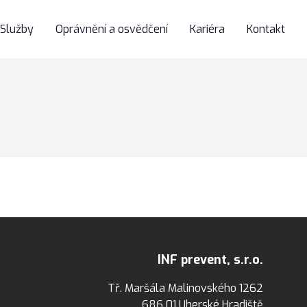
Služby
Oprávnění a osvědčení
Kariéra
Kontakt
INF prevent, s.r.o.
Tř. Maršála Malinovského 1262
686 01 Uherské Hradiště