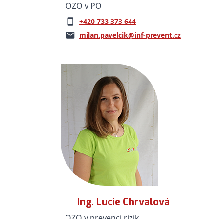
OZO v PO
+420 733 373 644
milan.pavelcik@inf-prevent.cz
Ing. Lucie Chrvalová
OZO v prevenci rizik