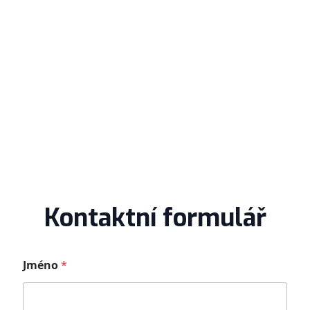
Kontaktní formulář
J
Jméno
*
m
é
n
o