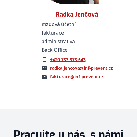
Radka Jenčová
mzdová účetní
fakturace
administrativa
Back Office
+420 733 373 643
radka.jencova@inf-prevent.cz
fakturace@inf-prevent.cz
Pracujte u nás, s námi