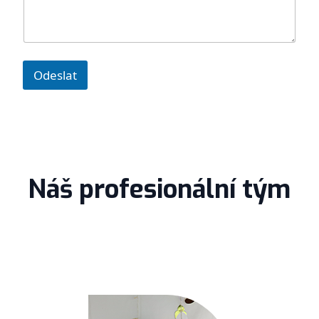
p
r
á
v
a
Odeslat
Náš profesionální tým