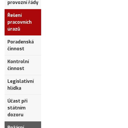
provozní řády
Řešení
pracovních
úrazů
Poradenská
činnost
Kontrolní
činnost
Legislativní
hlídka
Účast při
státním
dozoru
Požární