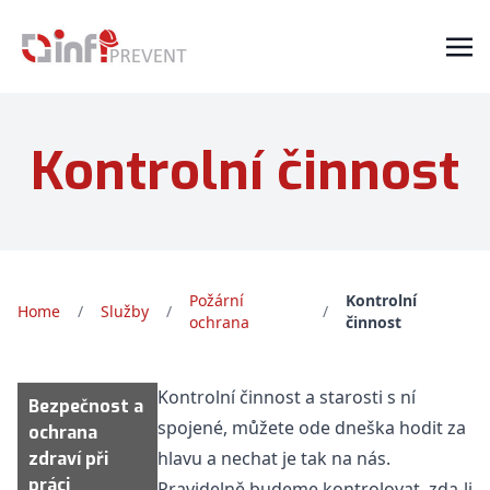
Kontrolní činnost
Požární
Kontrolní
Home
/
Služby
/
/
ochrana
činnost
Kontrolní činnost a starosti s ní
Bezpečnost a
spojené, můžete ode dneška hodit za
ochrana
hlavu a nechat je tak na nás.
zdraví při
práci
Pravidelně budeme kontrolovat, zda-li