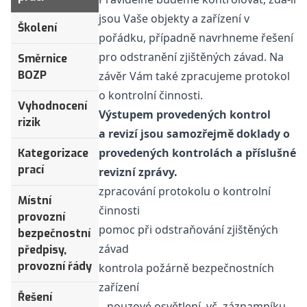
jsou Vaše objekty a zařízení v
Školení
pořádku, případně navrhneme řešení
pro odstranění zjištěných závad. Na
Směrnice
BOZP
závěr Vám také zpracujeme protokol
o kontrolní činnosti.
Vyhodnocení
Výstupem provedených kontrol
rizik
a revizí jsou samozřejmě doklady o
provedených kontrolách a příslušné
Kategorizace
prací
revizní zprávy.
zpracování protokolu o kontrolní
Místní
činnosti
provozní
pomoc při odstraňování zjištěných
bezpečnostní
závad
předpisy,
provozní řády
kontrola požárně bezpečnostních
zařízení
Řešení
– nouzové osvětlení, vč. záznamníku