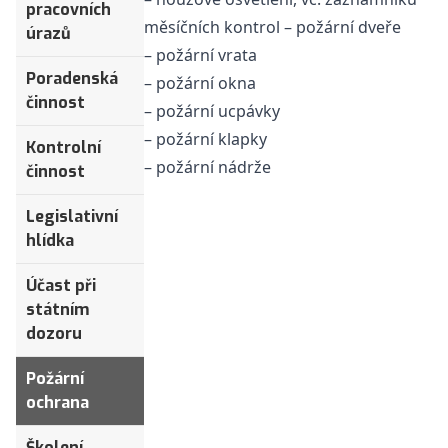
pracovních
měsíčních kontrol – požární dveře
úrazů
– požární vrata
Poradenská
– požární okna
činnost
– požární ucpávky
– požární klapky
Kontrolní
– požární nádrže
činnost
Legislativní
hlídka
Účast při
státním
dozoru
Požární
ochrana
Školení