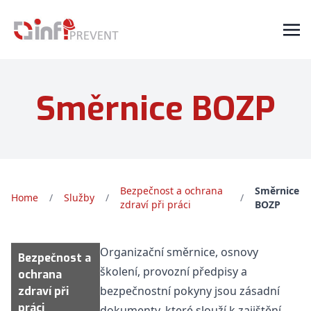
Směrnice BOZP
Bezpečnost a ochrana
Směrnice
Home
/
Služby
/
/
zdraví při práci
BOZP
Organizační směrnice, osnovy
Bezpečnost a
školení, provozní předpisy a
ochrana
bezpečnostní pokyny jsou zásadní
zdraví při
práci
dokumenty, které slouží k zajištění