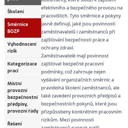
efektivního a bezpečného provozu na
Školení
pracovištích. Tyto směrnice a pokyny
jasně definují, jaké jsou povinnosti
Směrnice
BOZP
zaměstnavatelů i zaměstnanců při
zajišťování bezpečnosti práce a
Vyhodnocení
ochrany zdraví.
rizik
Zaměstnavatelé mají povinnost
zajišťovat bezpečné pracovní
Kategorizace
prací
podmínky, což zahrnuje nejen
vydávání organizačních směrnic a
Místní
pravidelná školení zaměstnanců, ale
provozní
také zavedení provozních předpisů a
bezpečnostní
bezpečnostních pokynů, které jsou
předpisy,
provozní řády
přizpůsobeny konkrétním pracovním
rizikům. Mezi povinnosti
Řešení
zaměstnanců naopak patří