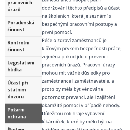
pracovních
dodržování těchto předpisů a účast
úrazů
na školeních, která je seznámí s
Poradenská
bezpečnými pracovními postupy a
činnost
první pomocí.
Péče o zdraví zaměstnanců je
Kontrolní
klíčovým prvkem bezpečnosti práce,
činnost
zejména pokud jde o prevenci
Legislativní
pracovních úrazů. Pracovní úrazy
hlídka
mohou mít vážné důsledky pro
zaměstnance i zaměstnavatele, a
Účast při
proto by měla být věnována
státním
dozoru
pozornost prevenci, ale i zajištění
okamžité pomoci v případě nehody.
Požární
Důležitou roli hraje vybavení
ochrana
lékárniček, které by mělo být na
každém pracovišti snadno dostupné
Školení