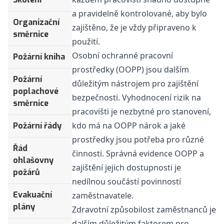
a pravidelně kontrolované, aby bylo
Organizační
zajištěno, že je vždy připraveno k
směrnice
použití.
Osobní ochranné pracovní
Požární kniha
prostředky (OOPP) jsou dalším
Požární
důležitým nástrojem pro zajištění
poplachové
bezpečnosti. Vyhodnocení rizik na
směrnice
pracovišti je nezbytné pro stanovení,
kdo má na OOPP nárok a jaké
Požární řády
prostředky jsou potřeba pro různé
Řád
činnosti. Správná evidence OOPP a
ohlašovny
zajištění jejich dostupnosti je
požárů
nedílnou součástí povinností
Evakuační
zaměstnavatele.
plány
Zdravotní způsobilost zaměstnanců je
dalším důležitým faktorem pro